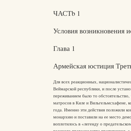
ЧАСТb 1
Условия возникновения и
Глава 1
Армейская юстиция Треть
Для всех реакционных, националистичес
Веймарской республики, и после устан
переживанием было то обстоятельство,
матросов в Киле и Вильгельмсхафене, 
года. Именно эти действия положили к
монархию и поставили на ее место дем
воплотилось в «легенду о предательском
военного превосходства противников, а