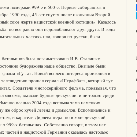
икими номерами 999-е и 500-е. Первые собираются в
ябре 1990 года, 45 лет спустя после окончания Второй
ный союз жертв нацистской военной юстиции». Казалось
ьба, но все равно они недолюбливают друг друга. В годы
пытательных частях» или, говоря по-русски, были
х батальонов была позаимствована И.В. Сталиным
остоянно будоражила наше общество. Вначале были
— фильм «Гу-га». Новый всплеск интереса произошел в
му телевидению прошел сериал «Штрафбат», который тут
ингах. Создатели многосерийного фильма, показывая, что
л мясом», вызвали бурные дискуссии, и не только среди
 Именно осенью 2004 года всплыла тема немецких
зу же оброс кучей легенд и домыслов. Вспоминались и
етам, и каратели Дирлевангера, но в ходе дискуссий
и о 999-х батальонах. Собственно говоря, в этом нет
х частей в нацистской Германии оказалась настолько