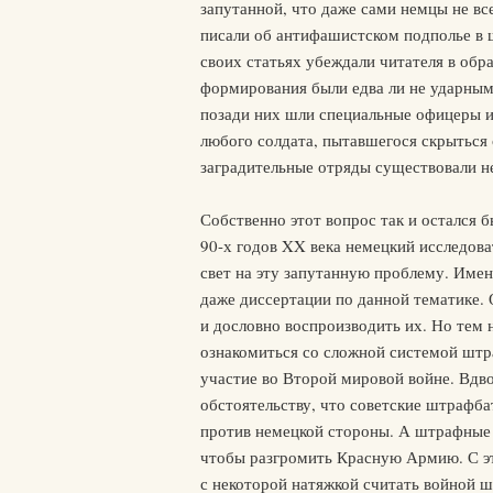
запутанной, что даже сами немцы не вс
писали об антифашистском подполье в 
своих статьях убеждали читателя в об
формирования были едва ли не ударными
позади них шли специальные офицеры и
любого солдата, пытавшегося скрыться 
заградительные отряды существовали н
Собственно этот вопрос так и остался 
90-х годов XX века немецкий исследова
свет на эту запутанную проблему. Имен
даже диссертации по данной тематике.
и дословно воспроизводить их. Но тем
ознакомиться со сложной системой шт
участие во Второй мировой войне. Вдво
обстоятельству, что советские штрафба
против немецкой стороны. А штрафные ч
чтобы разгромить Красную Армию. С э
с некоторой натяжкой считать войной 