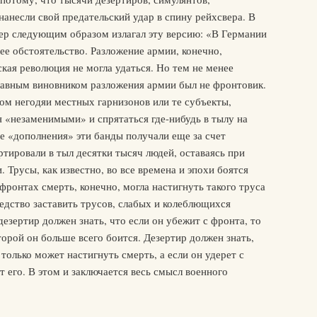
нанесли свой предательский удар в спину рейхсвера. В
ер следующим образом излагал эту версию: «В Германии
е обстоятельство. Разложение армии, конечно,
кая революция не могла удаться. Но тем не менее
лавным виновником разложения армии был не фронтовик.
ом негодяи местных гарнизонов или те субъекты,
 «незаменимыми» и спрятаться где-нибудь в тылу на
е «дополнения» эти банды получали еще за счет
ртировали в тыл десятки тысяч людей, оставаясь при
 Трусы, как известно, во все времена и эпохи боятся
фронтах смерть, конечно, могла настигнуть такого труса
редство заставить трусов, слабых и колеблющихся
дезертир должен знать, что если он убежит с фронта, то
торой он больше всего боится. Дезертир должен знать,
 только может настигнуть смерть, а если он удерет с
 его. В этом и заключается весь смысл военного