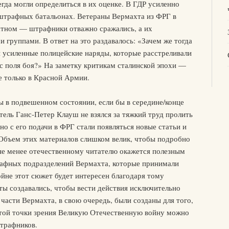
егда могли определиться в их оценке. В ГДР усиленно
штрафных батальонах. Ветераны Вермахта из ФРГ в
ратном — штрафники отважно сражались, а их
 группами. В ответ на это раздавалось: «Зачем же тогда
 усиленные полицейские наряды, которые расстреливали
с поля боя?» На заметку критикам сталинской эпохи —
е только в Красной Армии.
бы в подвешенном состоянии, если бы в середине/конце
тель Ганс-Петер Клауш не взялся за тяжкий труд пролить
но с его подачи в ФРГ стали появляться новые статьи и
 Объем этих материалов слишком велик, чтобы подробно
 не менее отечественному читателю окажется полезным
рафных подразделений Вермахта, которые принимали
йне этот сюжет будет интересен благодаря тому
ты создавались, чтобы вести действия исключительно
асти Вермахта, в свою очередь, были созданы для того,
той точки зрения Великую Отечественную войну можно
штрафников.