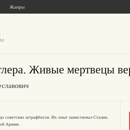
Жанры
лера. Живые мертвецы ве
еславович
до советских штрафбатов. Их опыт заимствовал Сталин,
ной Армии.