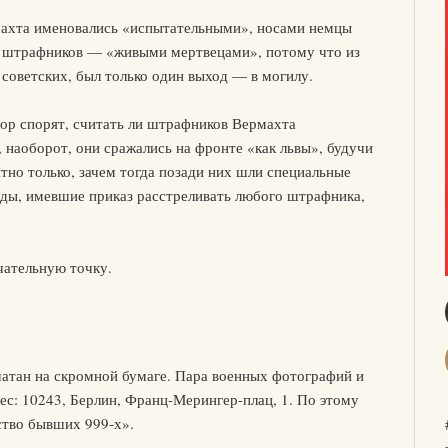
ахта именовались «испытательными», носами немцы
а штрафников — «живыми мертвецами», потому что из
 советских, был только один выход — в могилу.
пор спорят, считать ли штрафников Вермахта
наоборот, они сражались на фронте «как львы», будучи
тно только, зачем тогда позади них шли специальные
ды, имевшие приказ расстреливать любого штрафника,
чательную точку.
чатан на скромной бумаге. Пара военных фотографий и
рес: 10243, Берлин, Франц-Мерингер-плац, 1. По этому
ство бывших 999-х».