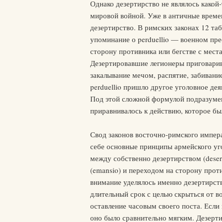
Однако дезертирство не являлось како
мировой войной. Уже в античные време
дезертирство. В римских законах 12 таб
упоминание о perduellio — военном пре
сторону противника или бегстве с мест
Дезертировавшие легионеры приговарива
закалывание мечом, распятие, забивани
perduellio пришло другое уголовное деян
Под этой сложной формулой подразумев
приравнивалось к действию, которое бы
Свод законов восточно-римского императ
себе основные принципы армейского уго
между собственно дезертирством (deser
(emansio) и переходом на сторону проти
внимание уделялось именно дезертирств
длительный срок с целью скрыться от в
оставление часовым своего поста. Если
оно было сравнительно мягким. Дезерти