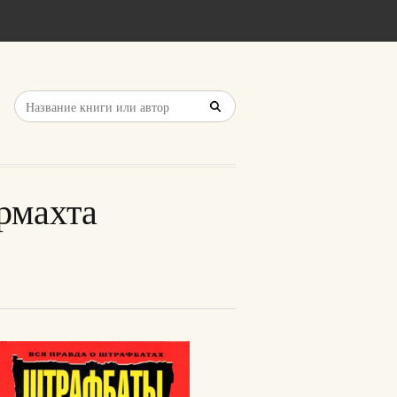
рмахта