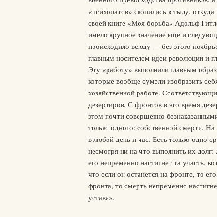
«психопатов» скопились в тылу, откуда 
своей книге «Моя борьба» Адольф Гитл
имело крупное значение еще и следующе
происходило всюду — без этого ноябрьс
главным носителем идеи революции и г
Эту «работу» выполнили главным образ
которые вообще сумели изобразить себя
хозяйственной работе. Соответствующи
дезертиров. С фронтов в это время дезе
этом почти совершенно безнаказанными.
только одного: собственной смерти. На 
в любой день и час. Есть только одно с
несмотря ни на что выполнить их долг: 
его непременно настигнет та участь, ко
что если он останется на фронте, то его
фронта, то смерть непременно настигнет
устава».