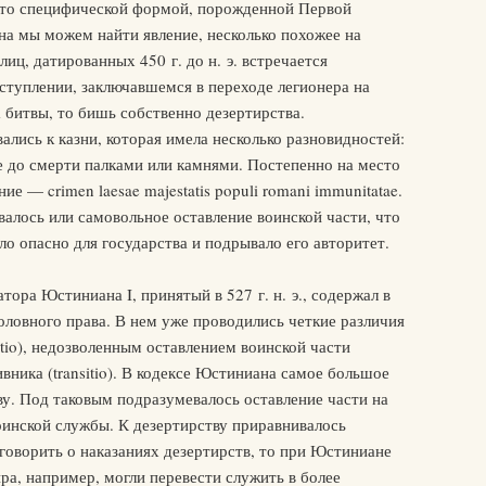
й-то специфической формой, порожденной Первой
на мы можем найти явление, несколько похожее на
лиц, датированных 450 г. до н. э. встречается
ступлении, заключавшемся в переходе легионера на
а битвы, то бишь собственно дезертирства.
лись к казни, которая имела несколько разновидностей:
е до смерти палками или камнями. Постепенно на место
ие — crimen laesae majestatis populi romani immunitatae.
алось или самовольное оставление воинской части, что
ло опасно для государства и подрывало его авторитет.
ора Юстиниана I, принятый в 527 г. н. э., содержал в
ловного права. В нем уже проводились четкие различия
tio), недозволенным оставлением воинской части
вника (transitio). В кодексе Юстиниана самое большое
у. Под таковым подразумевалось оставление части на
оинской службы. К дезертирству приравнивалось
 говорить о наказаниях дезертирств, то при Юстиниане
ра, например, могли перевести служить в более