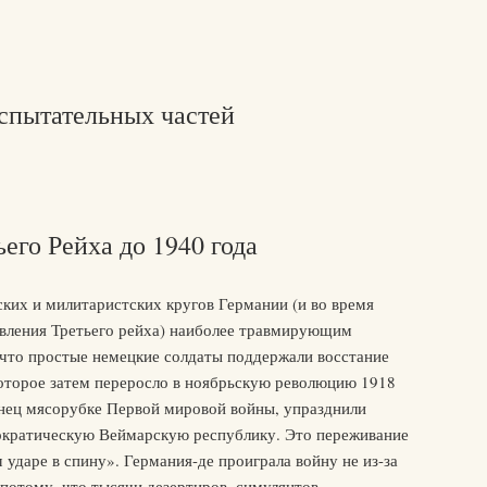
спытательных частей
его Рейха до 1940 года
ких и милитаристских кругов Германии (и во время
овления Третьего рейха) наиболее травмирующим
 что простые немецкие солдаты поддержали восстание
которое затем переросло в ноябрьскую революцию 1918
онец мясорубке Первой мировой войны, упразднили
ократическую Веймарскую республику. Это переживание
 ударе в спину». Германия-де проиграла войну не из-за
 потому, что тысячи дезертиров, симулянтов,