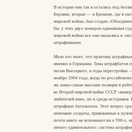
В истории они так и остались под безл
Берлине, вторые — в Бремене, где в окт
мировой войны, был создан «Объединен
бы, у этих двух номеров одинаковая суд
мировой войны все они оказались в «ис
штрафниками.
Мало кто знает, что практика штрафны
именно в Германии. Тема штрафбатов п
песни Высоцкого, в годы перестройки 
ноябре 2004 года, когда по российско
же занял самые высокие позиции в рейт
во Второй мировой войне СССР «выигра
любителей кино, но и среди историков.
штрафных батальонов. Этот вопрос сра
немецкие солдаты, прикованные к пулем
почти никто не вспоминал ни о 500-х, н
ничего удивительного: система штрафны