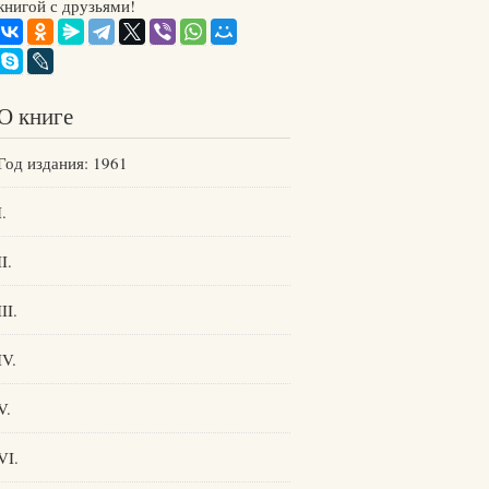
книгой с друзьями!
О книге
Год издания: 1961
I.
II.
III.
IV.
V.
VI.