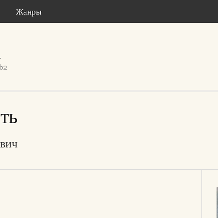
Жанры
ть
вич