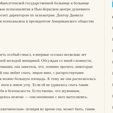
Манхэттенской государственной больнице и больнице
 как психоаналитик в Нью-йоркском центре душевного
ботает директором по психиатрии. Доктор Данкелл
и психоанализа и президентом Американского общества
еть особый смысл, я впервые осознал несколько лет
одной молодой женщиной. Обсуждая со мной сложности,
чинами, она заметила, что, помимо прочего, некоторые
ой она любит спать: лицом вниз, с распростертыми
ак можно большую площадь. К тому же она располагалась
 ноги в левом углу. Если ей не удавалось спать таким
ебя в безопасности. Естественно, что мужчинам,
илось нелегко — они неизменно с него вытеснялись.
ахватническая» позиция во время сна, может быть, таким