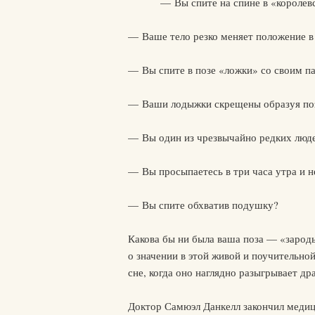
— Вы спите на спине в «королев
— Ваше тело резко меняет положение в
— Вы спите в позе «ложки» со своим п
— Ваши лодыжки скрещены образуя поз
— Вы один из чрезвычайно редких люде
— Вы просыпаетесь в три часа утра и н
— Вы спите обхватив подушку?
Какова бы ни была ваша поза — «зароды
о значении в этой живой и поучительной
сне, когда оно наглядно разыгрывает д
Доктор Самюэл Данкелл закончил медиц