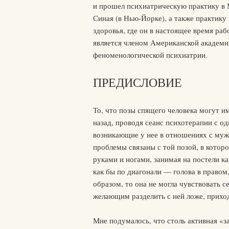
и прошел психиатрическую практику в 
Синая (в Нью-Йорке), а также практику
здоровья, где он в настоящее время ра
является членом Американской академи
феноменологической психиатрии.
ПРЕДИСЛОВИЕ
То, что позы спящего человека могут им
назад, проводя сеанс психотерапии с 
возникающие у нее в отношениях с муж
проблемы связаны с той позой, в котор
руками и ногами, занимая на постели к
как бы по диагонали — голова в правом,
образом, то она не могла чувствовать с
желающим разделить с ней ложе, приход
Мне подумалось, что столь активная «з