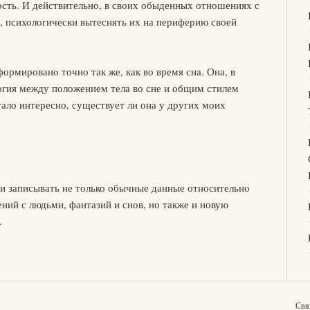
ость. И действительно, в своих обыденных отношениях с
 психологически вытеснять их на периферию своей
ормировано точно так же, как во время сна. Она, в
огия между положением тела во сне и общим стилем
тало интересно, существует ли она у других моих
ь и записывать не только обычные данные относительно
ний с людьми, фантазий и снов, но также и новую
.
Свя