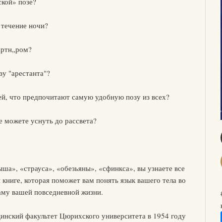
ской» позе?
 течение ночи?
артн„ром?
у "арестанта"?
й, что предпочитают самую удобную позу из всех?
е можете уснуть до рассвета?
ша», «страуса», «обезьяны», «сфинкса», вы узнаете все
 книге, которая поможет вам понять язык вашего тела во
раму вашей повседневной жизни.
инский факультет Цюрихского университета в 1954 году