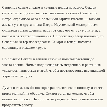
Стряхнув самые спелые и крупные плоды на землю, Секари
спрятал их в один из мешков, висевших на спине Северного
Ветра, огромного осла с большими карими глазами — такими
же, как у его друга писца Икера. Неутомимый молодой осел
слушался только хозяина, ведь тот спас его от рук мучителя, а
потом и от жертвоприношения. Но поскольку Икер позволил, то
Северный Ветер последовал за Секари и теперь помогал
садовнику в тяжелом труде.
По обычаю Секари в теплый сезон не поливал растения до
заката солнца. Ночью вода испарялась медленнее, и растениям
удавалось напитаться влагой, чтобы противостоять иссушающей
жаре палящего дня.
Думая о том, как бы поскорее расстелить свою циновку и съесть
прихваченный на обед лук, Секари встал на колени, чтобы
выполоть сорняки. Но то, что он увидел, отбило у него желание
продолжать работу...