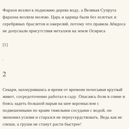
Фараон возлил к подножию дерева воду, а Великая Супруга
фараона возлила молоко. Царь и царица были без золотых и
серебряных браслетов и ожерелий, потому что правила Абидоса
не допускали присутствия металлов на земле Осириса
[1]
.
2
Секари, нахмурившись и время от времени почесывая круглый
живот, сосредоточенно работал в саду. Опасаясь боли в спине и
боясь задеть большой нарыв на шее коромыслом с
подвешенными по краям тяжелыми сосудами с водой, он
экономил усилия и старался не переусердствовать. Ведь как не
спеши, а груши не станут расти быстрее!