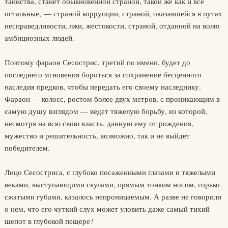
таинства, станет обыкновенной страной, такой же как и все
остальные, — страной коррупции, страной, оказавшейся в путах
несправедливости, лжи, жестокости, страной, отданной на волю
амбициозных людей.
Поэтому фараон Сесострис, третий по имени, будет до
последнего мгновения бороться за сохранение бесценного
наследия предков, чтобы передать его своему наследнику.
Фараон — колосс, ростом более двух метров, с проникающим в
самую душу взглядом — ведет тяжелую борьбу, из которой,
несмотря на всю свою власть, данную ему от рождения,
мужество и решительность, возможно, так и не выйдет
победителем.
Лицо Сесостриса, с глубоко посаженными глазами и тяжелыми
веками, выступающими скулами, прямым тонким носом, горько
сжатыми губами, казалось непроницаемым. А разве не говорили
о нем, что его чуткий слух может уловить даже самый тихий
шепот в глубокой пещере?