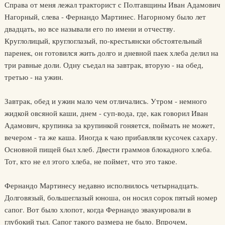
Справа от меня лежал тракторист с Полтавщины Иван Адамович
Нагорный, слева - Фернандо Мартинес. Нагорному было лет
двадцать, но все называли его по имени и отчеству.
Круглолицый, круглоглазый, по-крестьянски обстоятельный
паренек, он готовился жить долго и дневной паек хлеба делил на
три равные доли. Одну съедал на завтрак, вторую - на обед,
третью - на ужин.
Завтрак, обед и ужин мало чем отличались. Утром - немного
жидкой овсяной каши, днем - суп-вода, где, как говорил Иван
Адамович, крупинка за крупинкой гоняется, поймать не может,
вечером - та же каша. Иногда к чаю прибавляли кусочек сахару.
Основной пищей был хлеб. Двести граммов блокадного хлеба.
Тот, кто не ел этого хлеба, не поймет, что это такое.
Фернандо Мартинесу недавно исполнилось четырнадцать.
Долговязый, большеглазый юноша, он носил сорок пятый номер
сапог. Вот было хлопот, когда Фернандо эвакуировали в
глубокий тыл. Сапог такого размера не было. Впрочем,