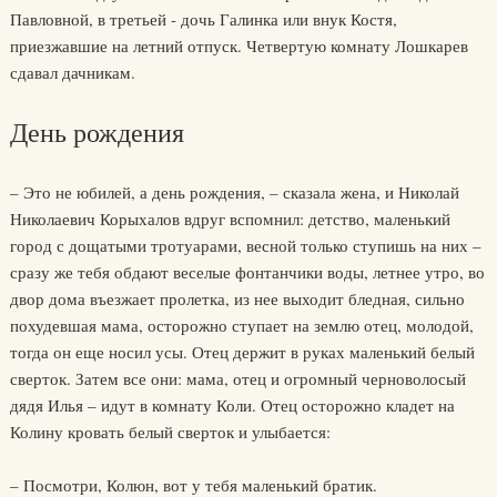
Павловной, в третьей - дочь Галинка или внук Костя,
приезжавшие на летний отпуск. Четвертую комнату Лошкарев
сдавал дачникам.
День рождения
– Это не юбилей, а день рождения, – сказала жена, и Николай
Николаевич Корыхалов вдруг вспомнил: детство, маленький
город с дощатыми тротуарами, весной только ступишь на них –
сразу же тебя обдают веселые фонтанчики воды, летнее утро, во
двор дома въезжает пролетка, из нее выходит бледная, сильно
похудевшая мама, осторожно ступает на землю отец, молодой,
тогда он еще носил усы. Отец держит в руках маленький белый
сверток. Затем все они: мама, отец и огромный черноволосый
дядя Илья – идут в комнату Коли. Отец осторожно кладет на
Колину кровать белый сверток и улыбается:
– Посмотри, Колюн, вот у тебя маленький братик.