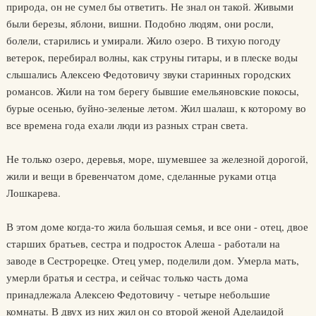
природа, он не сумел бы ответить. Не знал он такой. Живыми
были березы, яблони, вишни. Подобно людям, они росли,
болели, старились и умирали. Жило озеро. В тихую погоду
ветерок, перебирал волны, как струны гитары, и в плеске воды
слышались Алексею Федотовичу звуки старинных городских
романсов. Жили на том берегу бывшие емельяновские покосы,
бурые осенью, буйно-зеленые летом. Жил шалаш, к которому во
все времена года ехали люди из разных стран света.
Не только озеро, деревья, море, шумевшее за железной дорогой,
жили и вещи в бревенчатом доме, сделанные руками отца
Лошкарева.
В этом доме когда-то жила большая семья, и все они - отец, двое
старших братьев, сестра и подросток Алеша - работали на
заводе в Сестрорецке. Отец умер, поделили дом. Умерла мать,
умерли братья и сестра, и сейчас только часть дома
принадлежала Алексею Федотовичу - четыре небольшие
комнаты. В двух из них жил он со второй женой Аделаидой