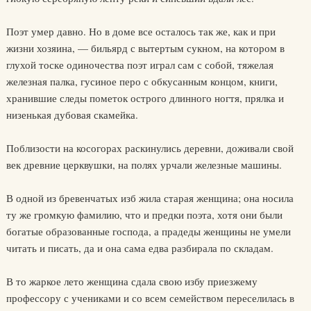
Поэт умер давно. Но в доме все осталось так же, как и при
жизни хозяина, — бильярд с вытертым сукном, на котором в
глухой тоске одиночества поэт играл сам с собой, тяжелая
железная палка, гусиное перо с обкусанным концом, книги,
хранившие следы пометок острого длинного ногтя, прялка и
низенькая дубовая скамейка.
Поблизости на косогорах раскинулись деревни, доживали свой
век древние церквушки, на полях урчали железные машины.
В одной из бревенчатых изб жила старая женщина; она носила
ту же громкую фамилию, что и предки поэта, хотя они были
богатые образованные господа, а прадеды женщины не умели
читать и писать, да и она сама едва разбирала по складам.
В то жаркое лето женщина сдала свою избу приезжему
профессору с учениками и со всем семейством переселилась в