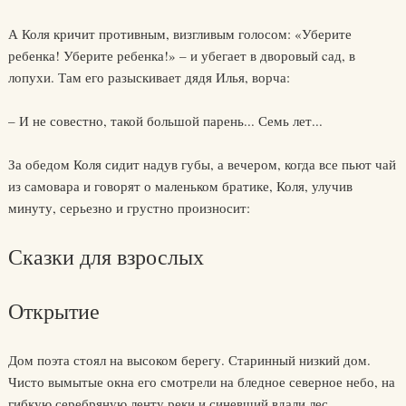
А Коля кричит противным, визгливым голосом: «Уберите
ребенка! Уберите ребенка!» – и убегает в дворовый cад, в
лопухи. Там его разыскивает дядя Илья, ворча:
– И не совестно, такой большой парень... Семь лет...
За обедом Коля сидит надув губы, а вечером, когда все пьют чай
из самовара и говорят о маленьком братике, Коля, улучив
минуту, серьезно и грустно произносит:
Сказки для взрослых
Открытие
Дом поэта стоял на высоком берегу. Старинный низкий дом.
Чисто вымытые окна его смотрели на бледное северное небо, на
гибкую серебряную ленту реки и синевший вдали лес.