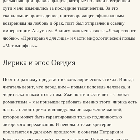
разъясняющий правила флирта, которые по своей внутренней
сути мало изменились за последние тысячелетия. За это
скандальное произведение, противоречащее официальным
воззрениям на любовь и брак, поэт был отправлен в ссылку
императором Августом. В книгу включены также «Лекарство от
любви», «Притиранья для лица» и части мифологической поэмы
«Метаморфозы».
Лирика и эпос Овидия
Поэт по-разному предстает в своих лирических стихах. Иногда
читатель верит, что перед ним – прямая исповедь человека, и
через века знакомится с ним. Уже почти двести лет – с эпохи
романтизма – мы привыкли требовать именно этого: лирика есть
для нас неповторимо-индивидуальное выражение эмоций,
которое может быть гарантировано только подлинностью
авторского переживания. И невольно те же критерии
прилагаются к далекому прошлому: к сонетам Петрарки и
Ронсара, к песням трубадуров и вагантов. Нужно усилие над