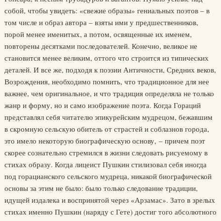
собой, чтобы увидеть: «свежие образы» гениальных поэтов – в
том числе и образ автора – взяты ими у предшественников,
порой менее именитых, а потом, освященные их именем,
повторены десятками последователей. Конечно, великое не
становится менее великим, оттого что строится из типических
деталей. И все же, подходя к поэзии Античности, Средних веков,
Возрождения, необходимо помнить, что традиционное для нее
важнее, чем оригинальное, и что традиция определяла не только
жанр и форму, но и само изображение поэта. Когда Гораций
представлял себя читателю эпикурейским мудрецом, бежавшим
в скромную сельскую обитель от страстей и соблазнов города,
это имело некоторую биографическую основу, – причем поэт
скорее сознательно стремился в жизни следовать рисуемому в
стихах образу. Когда лицеист Пушкин стилизовал себя иногда
под горацианского сельского мудреца, никакой биографической
основы за этим не было: было только следование традиции,
идущей издалека и воспринятой через «Арзамас». Зато в зрелых
стихах именно Пушкин (наряду с Гете) достиг того абсолютного