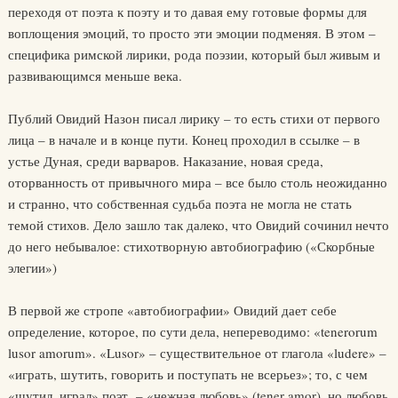
переходя от поэта к поэту и то давая ему готовые формы для
воплощения эмоций, то просто эти эмоции подменяя. В этом –
специфика римской лирики, рода поэзии, который был живым и
развивающимся меньше века.
Публий Овидий Назон писал лирику – то есть стихи от первого
лица – в начале и в конце пути. Конец проходил в ссылке – в
устье Дуная, среди варваров. Наказание, новая среда,
оторванность от привычного мира – все было столь неожиданно
и странно, что собственная судьба поэта не могла не стать
темой стихов. Дело зашло так далеко, что Овидий сочинил нечто
до него небывалое: стихотворную автобиографию («Скорбные
элегии»)
В первой же стропе «автобиографии» Овидий дает себе
определение, которое, по сути дела, непереводимо: «tenerorum
lusor amorum». «Lusor» – существительное от глагола «ludere» –
«играть, шутить, говорить и поступать не всерьез»; то, с чем
«шутил, играл» поэт, – «нежная любовь» (tener amor), но любовь