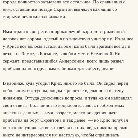
города полностью затмевало все остальное. По сравнению с
ним, оставшийся позади Скрэнтон выглядел как ящик со
старыми печными задвижками.
Иммигрантов встретил широкоплечий, коротко стриженный
человек лет сорока, одетый в полицейскую униформу. Из-за нее
у Криса все волосы встали дыбом: копы были врагами всегда и
везде: на Земле, в Космосе, в любом месте Вселенной. Но
сержант, представившийся Андерсоном, всего лишь развел
прибывших по отдельным кабинкам для собеседования.
В кабинке, куда угодил Крис, никого не было. Он сидел перед
небольшим выступом, лицом к решетке вделанного в стену
динамика. Оттуда доносились вопросы, и туда же он направлял
свои ответы. Большинство вопросов касалось необходимых
анкетных данных — имя, возраст, место рождения, дата
прибытия на борт Скрэнтона и так далее, — но Крис получал
некоторое удовольствие, отвечая на них; ведь никогда прежде
никто не интересовался им настолько, чтобы спрашивать