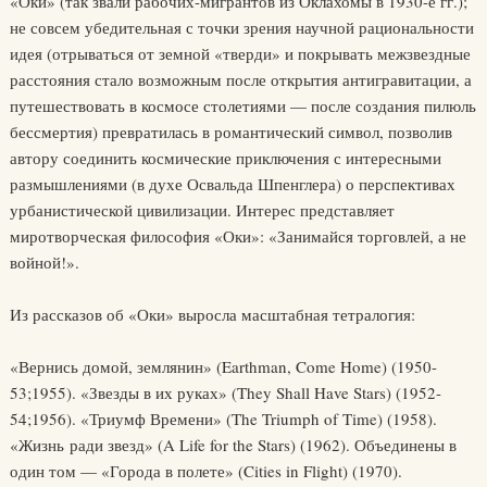
«Оки» (так звали рабочих-мигрантов из Оклахомы в 1930-е гг.);
не совсем убедительная с точки зрения научной рациональности
идея (отрываться от земной «тверди» и покрывать межзвездные
расстояния стало возможным после открытия антигравитации, а
путешествовать в космосе столетиями — после создания пилюль
бессмертия) превратилась в романтический символ, позволив
автору соединить космические приключения с интересными
размышлениями (в духе Освальда Шпенглера) о перспективах
урбанистической цивилизации. Интерес представляет
миротворческая философия «Оки»: «Занимайся торговлей, а не
войной!».
Из рассказов об «Оки» выросла масштабная тетралогия:
«Вернись домой, землянин» (Earthman, Come Home) (1950-
53;1955). «Звезды в их руках» (They Shall Have Stars) (1952-
54;1956). «Триумф Времени» (The Triumph of Time) (1958).
«Жизнь ради звезд» (A Life for the Stars) (1962). Объединены в
один том — «Города в полете» (Cities in Flight) (1970).