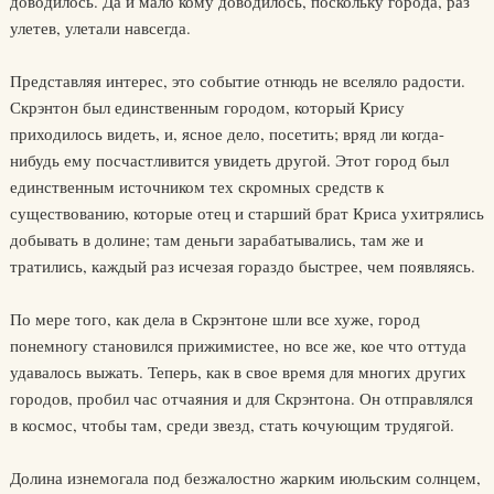
доводилось. Да и мало кому доводилось, поскольку города, раз
улетев, улетали навсегда.
Представляя интерес, это событие отнюдь не вселяло радости.
Скрэнтон был единственным городом, который Крису
приходилось видеть, и, ясное дело, посетить; вряд ли когда-
нибудь ему посчастливится увидеть другой. Этот город был
единственным источником тех скромных средств к
существованию, которые отец и старший брат Криса ухитрялись
добывать в долине; там деньги зарабатывались, там же и
тратились, каждый раз исчезая гораздо быстрее, чем появляясь.
По мере того, как дела в Скрэнтоне шли все хуже, город
понемногу становился прижимистее, но все же, кое что оттуда
удавалось выжать. Теперь, как в свое время для многих других
городов, пробил час отчаяния и для Скрэнтона. Он отправлялся
в космос, чтобы там, среди звезд, стать кочующим трудягой.
Долина изнемогала под безжалостно жарким июльским солнцем,