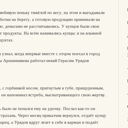
олюбивую пеньку тяжёлой по весу, на этом и выгадывали
ботки на берегу, а готовую продукцию принимали на
ило, деньгами не рассчитывались. У купцов были свои
лг продукты. На всём наживались купцы: и на влажной
одуктах.
 узнал, когда впервые вместе с отцом поехал в город
ца Аршинникова работал некий Герасим Урядов
 с горбинкой носом, пригнутым к губе, прищуренным,
 он напоминал ястреба, высматривающего свою жертву.
 было не попался ему на удочку. Послал как-то он
трахань. Через месяц приказчик вернулся, отдаёт купцу
рец, а Урядов вдруг лезет к себе в карман и подаёт