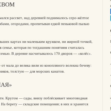
ЕВОМ
имался рассвет, над деревней поднималось серо-жёлтое
избами, огородами, пропитывая едкой пеньковой пылью
льших картах ни маленьким кружком, ни жирной точкой,
 в семье, которая по тогдашним понятиям считалась
семью. В деревне насчитывалось 170 дворов — «колёс».
от мала до велика вили из конопляного волокна бечеву:
ников, толстую — для морских канатов.
НАЯ»
ти. Кругом — сады, внизу поблёскивает многоводная
 На берегу — складские помещения; в них и хранится