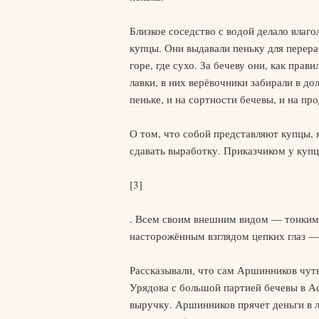
Близкое соседство с водой делало влаг
купцы. Они выдавали пеньку для перера
горе, где сухо. За бечеву они, как прав
лавки, в них верёвочники забирали в до
пеньке, и на сортности бечевы, и на пр
О том, что собой представляют купцы, я
сдавать выработку. Приказчиком у куп
[3]
. Всем своим внешним видом — тонким,
насторожённым взглядом цепких глаз —
Рассказывали, что сам Аршинников чуть
Урядова с большой партией бечевы в Ас
выручку. Аршинников прячет деньги в ла