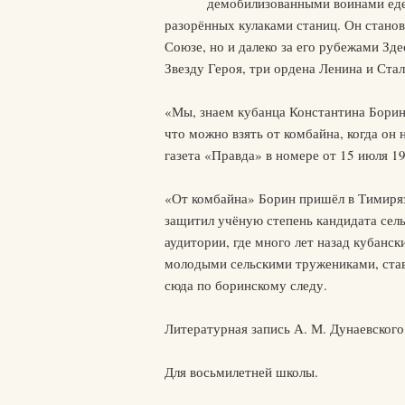
демобилизованными воинами едет
разорённых кулаками станиц. Он станов
Союзе, но и далеко за его рубежами Зд
Звезду Героя, три ордена Ленина и Ст
«Мы, знаем кубанца Константина Борина
что можно взять от комбайна, когда он
газета «Правда» в номере от 15 июля 19
«От комбайна» Борин пришёл в Тимиряз
защитил учёную степень кандидата сель
аудитории, где много лет назад кубанск
молодыми сельскими тружениками, ста
сюда по боринскому следу.
Литературная запись А. М. Дунаевского
Для восьмилетней школы.