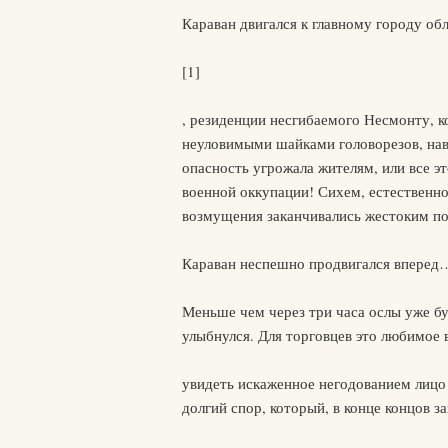
Караван двигался к главному городу об
[1]
, резиденции несгибаемого Несмонту, 
неуловимыми шайками головорезов, наво
опасность угрожала жителям, или все э
военной оккупации! Сихем, естественно
возмущения заканчивались жестоким п
Караван неспешно продвигался вперед
Меньше чем через три часа ослы уже бу
улыбнулся. Для торговцев это любимое 
увидеть искаженное негодованием лицо 
долгий спор, который, в конце концов