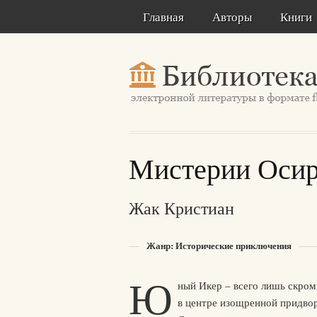
Главная
Авторы
Книги
Мистерии Осир
Жак Кристиан
Жанр: Исторические приключения
Ю
ный Икер – всего лишь скром
в центре изощренной придвор