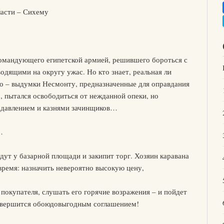
ласти – Сихему
командующего египетской армией, решившего бороться с
дящими на округу ужас. Но кто знает, реальная ли
то – выдумки Несмонту, предназначенные для оправдания
, пытался освободиться от нежданной опеки, но
одавлением и казнями зачинщиков…
…
дут у базарной площади и закипит торг. Хозяин каравана
время: назначить невероятно высокую цену,
покупателя, слушать его горячие возражения – и пойдет
 завершится обоюдовыгодным соглашением!