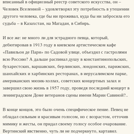
вписанный в официозный реестр советского искусства, он –
Человек Вселенной – удовлетворял эту потребность в утешении
другого человека, где бы ни проживал, куда бы ни забросила его
судьба – в Казахстан, на Магадан, в Сибирь.
И все же: не много ли для эстрадного певца, который,
дебютировав в 1913 году в киевском артистическом кафе
«Павильон де Пари» по Садовой улице, объездил с гастролями
всю Россию? А дальше распинал душу в константинопольских,
бухарестских, варшавских, берлинских, лондонских, парижских,
шанхайских и харбинских ресторанах, в иерусалимском парке,
американских мюзик-холлах, советских концертных залах и
завершил свою жизнь в 1957 году, проведя последний концерт в
ленинградском Доме ветеранов сцены имени Марии Савиной?..
В конце концов, это было очень специфическое пение. Певец не
обладал сильным и красивым голосом, но с возрастом, отточив
мимику и жесты, он придал своему голосу особое очарование.
Вертинский явственно, чуть ли не подчеркнуто, картавил.