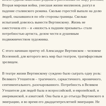
Вторая мировая война, унесшая жизни миллионов, разгул и
падение сталинского режима. Сколько горестей выпало на долю
людей, оказавшихся по обе стороны границы. Сколько
испытаний довелось вынести Вертинскому. Жизнь не
ожесточила его – и «милость к падшим призывать» стало
потребностью артиста, делом чести и душевным
подвижничеством художника.
С этого начинаю притчу об Александре Вертинском – человеке
Вселенной, для которого весь мир был театром, трагифарсовым
зрелищем.
В театре жизни Вертинскому суждено было сыграть одну роль:
Великого Утешителя – трагичного, саркастичного, ироничного,
сентиментального, разочарованного. Потребность в Великом
Утешителе для людей была и всероссийской, и европейской, и
американской, и азиатской. Она была и до отъезда Вертинского в
эмиграцию, и во время его двадцатитрехлетней эмиграции. Не