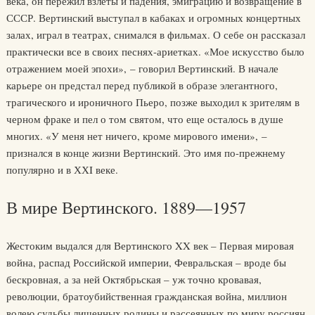
века, он пережил взлеты и падения, эмиграцию и возвращение в
СССР. Вертинский выступал в кабаках и огромных концертных
залах, играл в театрах, снимался в фильмах. О себе он рассказал
практически все в своих песнях-ариетках. «Мое искусство было
отражением моей эпохи», – говорил Вертинский. В начале
карьере он предстал перед публикой в образе элегантного,
трагического и ироничного Пьеро, позже выходил к зрителям в
черном фраке и пел о том святом, что еще осталось в душе
многих. «У меня нет ничего, кроме мирового имени», –
признался в конце жизни Вертинский. Это имя по-прежнему
популярно и в ХХI веке.
В мире Вертинского. 1889—1957
Жестоким выдался для Вертинского XX век – Первая мировая
война, распад Российской империи, Февральская – вроде бы
бескровная, а за ней Октябрьская – уж точно кровавая,
революции, братоубийственная гражданская война, миллион
волею судьбы лишенных родины и рассеянных по миру россиян,