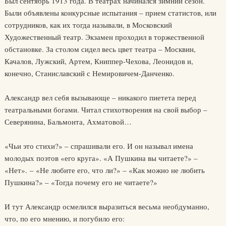
Был сентябрь 1913 года. В театрах начинался зимний сезон.
Были объявлены конкурсные испытания – прием статистов, или
сотрудников, как их тогда называли, в Московский
Художественный театр. Экзамен проходил в торжественной
обстановке. За столом сидел весь цвет театра – Москвин,
Качалов, Лужский, Артем, Книппер-Чехова, Леонидов и,
конечно, Станиславский с Немировичем-Данченко.
Александр вел себя вызывающе – никакого пиетета перед
театральными богами. Читал стихотворения на свой выбор –
Северянина, Бальмонта, Ахматовой…
«Чьи это стихи?» – спрашивали его. И он называл имена
молодых поэтов «его круга». «А Пушкина вы читаете?» –
«Нет». – «Не любите его, что ли?» – «Как можно не любить
Пушкина?» – «Тогда почему его не читаете?»
И тут Александр осмелился выразиться весьма необдуманно,
что, по его мнению, и погубило его: