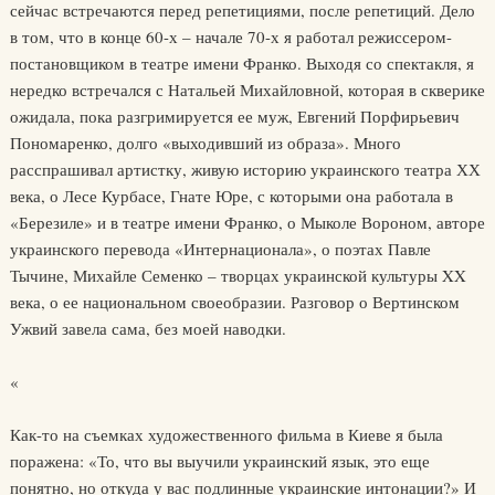
сейчас встречаются перед репетициями, после репетиций. Дело
в том, что в конце 60-х – начале 70-х я работал режиссером-
постановщиком в театре имени Франко. Выходя со спектакля, я
нередко встречался с Натальей Михайловной, которая в скверике
ожидала, пока разгримируется ее муж, Евгений Порфирьевич
Пономаренко, долго «выходивший из образа». Много
расспрашивал артистку, живую историю украинского театра ХХ
века, о Лесе Курбасе, Гнате Юре, с которыми она работала в
«Березиле» и в театре имени Франко, о Мыколе Вороном, авторе
украинского перевода «Интернационала», о поэтах Павле
Тычине, Михайле Семенко – творцах украинской культуры XX
века, о ее национальном своеобразии. Разговор о Вертинском
Ужвий завела сама, без моей наводки.
«
Как-то на съемках художественного фильма в Киеве я была
поражена: «То, что вы выучили украинский язык, это еще
понятно, но откуда у вас подлинные украинские интонации?» И