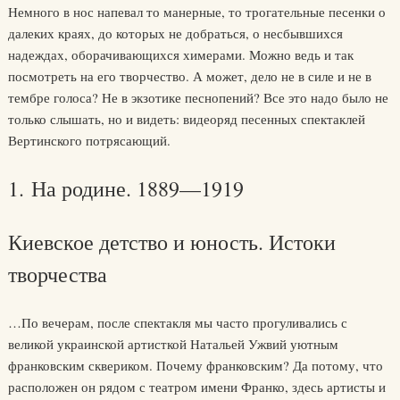
Немного в нос напевал то манерные, то трогательные песенки о
далеких краях, до которых не добраться, о несбывшихся
надеждах, оборачивающихся химерами. Можно ведь и так
посмотреть на его творчество. А может, дело не в силе и не в
тембре голоса? Не в экзотике песнопений? Все это надо было не
только слышать, но и видеть: видеоряд песенных спектаклей
Вертинского потрясающий.
1. На родине. 1889—1919
Киевское детство и юность. Истоки
творчества
…По вечерам, после спектакля мы часто прогуливались с
великой украинской артисткой Натальей Ужвий уютным
франковским сквериком. Почему франковским? Да потому, что
расположен он рядом с театром имени Франко, здесь артисты и