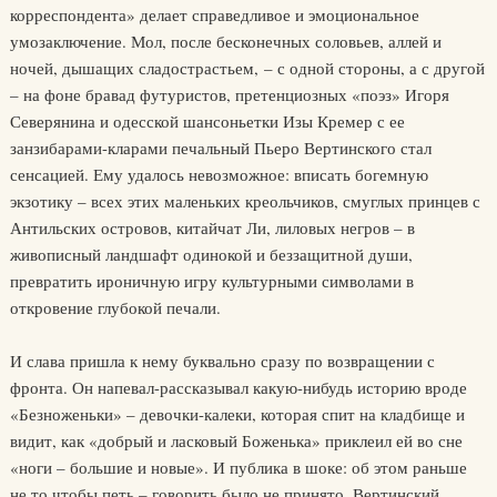
корреспондента» делает справедливое и эмоциональное
умозаключение. Мол, после бесконечных соловьев, аллей и
ночей, дышащих сладострастьем, – с одной стороны, а с другой
– на фоне бравад футуристов, претенциозных «поэз» Игоря
Северянина и одесской шансоньетки Изы Кремер с ее
занзибарами-кларами печальный Пьеро Вертинского стал
сенсацией. Ему удалось невозможное: вписать богемную
экзотику – всех этих маленьких креольчиков, смуглых принцев с
Антильских островов, китайчат Ли, лиловых негров – в
живописный ландшафт одинокой и беззащитной души,
превратить ироничную игру культурными символами в
откровение глубокой печали.
И слава пришла к нему буквально сразу по возвращении с
фронта. Он напевал-рассказывал какую-нибудь историю вроде
«Безноженьки» – девочки-калеки, которая спит на кладбище и
видит, как «добрый и ласковый Боженька» приклеил ей во сне
«ноги – большие и новые». И публика в шоке: об этом раньше
не то чтобы петь – говорить было не принято. Вертинский