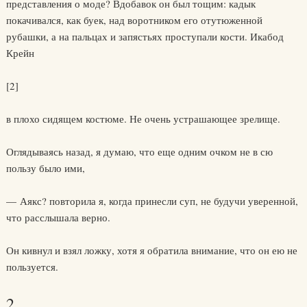
представления о моде? Вдобавок он был тощим: кадык
покачивался, как буек, над воротником его отутюженной
рубашки, а на пальцах и запястьях проступали кости. Икабод
Крейн
[2]
в плохо сидящем костюме. Не очень устрашающее зрелище.
Оглядываясь назад, я думаю, что еще одним очком не в сю
пользу было ими,
— Аякс? повторила я, когда принесли суп, не будучи уверенной,
что расслышала верно.
Он кивнул и взял ложку, хотя я обратила внимание, что он ею не
пользуется.
2