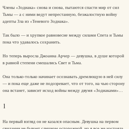
Члены «Зодиака» снова и снова, пытаются спасти мир от сил
Тьмы — а с ними ведут непрестанную, безжалостную войну
адепты Зла из «Теневого Зодиака».
Так было — и хрупкое равновесие между силами Спета и Тьмы
пока что удавалось сохранить.
Но теперь выросла Джоанна Арчер — девушка, в душе которой
в равной степени смешались Свет и Тьма.
Она только-только начинает осознавать дремлющую в ней силу
— и пока еще даже не подозревает, что от того, на чью сторону
она встанет, зависит исход войны между двумя «Зодиаками»…
1
На первый взгляд он не казался опасным. Девушка на первом
свидании не бывает слишком осторожной, но я все же настояла