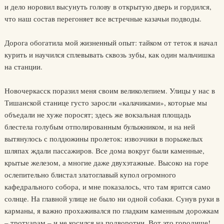
и дело норовил высунуть голову в открытую дверь и гордился,
что наш состав перегоняет все встречные казачьи подводы.
Дорога обогатила мой жизненный опыт: тайком от теток я начал
курить и научился сплевывать сквозь зубы, как один мальчишка
на станции.
Новочеркасск поразил меня своим великолепием. Улицы у нас в
Тишанской станице густо заросли «калачиками», которые мы
объедали не хуже поросят; здесь же вокзальная площадь
блестела голубым отполированным булыжником, и на ней
вытянулось с полдюжины пролеток: извозчики в порыжелых
шляпах ждали пассажиров. Все дома вокруг были каменные,
крытые железом, а многие даже двухэтажные. Высоко на горе
ослепительно блистал златоглавый купол огромного
кафедрального собора, и мне показалось, что там ярится само
солнце. На главной улице не было ни одной собаки. Сунув руки в
карманы, я важно прохаживался по гладким каменным дорожкам
– тротуарам – и не косился на подворотни. Вот это городище!