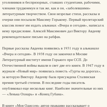
уголовников и беспризорных, ставших студентами, рабочими,
членами трудкоммун и так же, как и он, «заболевшими»
литературным творчеством. Свои незрелые стихи, рассказы и
очерки они посылали Максиму Горькому. Первый пролетарский
классик помог им издать альманах «Вчера и сегодня», написал к
нему предисловие. Алексей Максимович дал Виктору Авдееву
рекомендательное письмо на рабфак.
Первые рассказы Авдеева появились в 1931 году в альманахе
«Вчера и сегодня». В 1938 году он закончил в Москве
Литературный институт имени Горького при ССП. До
Отечественной войны вышли в свет две его книги. В 1947 году в
журнале «Новый мир» появилась повесть «Гурты на дорогах»,
за которую Виктору Авдееву была присуждена Сталинская
премия третьей степени. В последние годы писатель
опубликовал еще несколько книг. Наиболее значительные из них
— «Ленька Охнарь» и «Конец Губана».
В книге «Моя Одиссея» автор правдиво рассказывает о