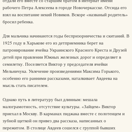
отдали его вместе со старшим братом в интернат имени
рабочего Петра Алексеева в городе Новочеркасске. Отсюда его
взял на воспитание некий Новиков. Вскоре «названый родитель»
бросил ребенка.
Для мальчика начинаются годы беспризорничества и скитаний. В
1925 году в Харькове его из детприемника берет на
патронирование ячейка Украинского Красного Креста и Друзей
детей при правлении Южных железных дорог и определяет в
семилетку. Поселяется Виктор у председателя ячейки
Мельничука. Увлечение произведениями Максима Горького,
особенно его ранними рассказами, наталкивает Авдеева на
мысль стать писателем.
Однако путь в литературу был длинным: мешала
малограмотность, отсутствие культуры. «Зайцем» Виктор
приехал в Москву. В карманах пиджака вместе с полотенцем и
зубной щеткой он привез два рассказа, написанных о
пережитом. В столице Авдеев сошелся с группой бывших