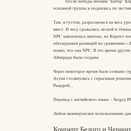
После победы мечник "Битер" Кир
основной группы и поднялись по лестни
Там, в густом, разросшемся на весь ур
квест. В лесу сражались лесной и тёмны
NPC закончилась вничью, но Кирито по
обескуражен разницей по сравнению с б
понял, что она NPC. В это время другие
Айнкрада была создана.
Через некоторое время было созвано ст
Асуна столкнулись с серьезным решени
Рыцарей...
Перевод с английского языка – Sergey 
Любое коммерческое использование дан
Концерт Белого и Черног