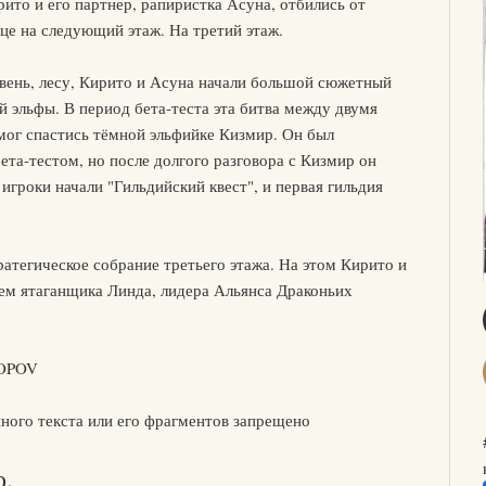
ито и его партнер, рапиристка Асуна, отбились от
це на следующий этаж. На третий этаж.
овень, лесу, Кирито и Асуна начали большой сюжетный
й эльфы. В период бета-теста эта битва между двумя
мог спастись тёмной эльфийке Кизмир. Он был
ета-тестом, но после долгого разговора с Кизмир он
 игроки начали "Гильдийский квест", и первая гильдия
ратегическое собрание третьего этажа. На этом Кирито и
ем ятаганщика Линда, лидера Альянса Драконьих
POPOV
ного текста или его фрагментов запрещено
о.