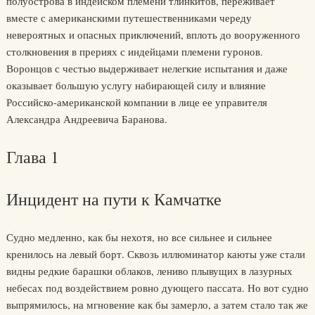
полуострова в индейском племени тлинкитов, переживает
вместе с американскими путешественниками череду
невероятных и опасных приключений, вплоть до вооруженного
столкновения в прериях с индейцами племени гуронов.
Воронцов с честью выдерживает нелегкие испытания и даже
оказывает большую услугу набирающей силу и влияние
Российско-американской компании в лице ее управителя
Александра Андреевича Баранова.
Глава 1
Инцидент на пути к Камчатке
Судно медленно, как бы нехотя, но все сильнее и сильнее
кренилось на левый борт. Сквозь иллюминатор каюты уже стали
видны редкие барашки облаков, лениво плывущих в лазурных
небесах под воздействием ровно дующего пассата. Но вот судно
выпрямилось, на мгновение как бы замерло, а затем стало так же