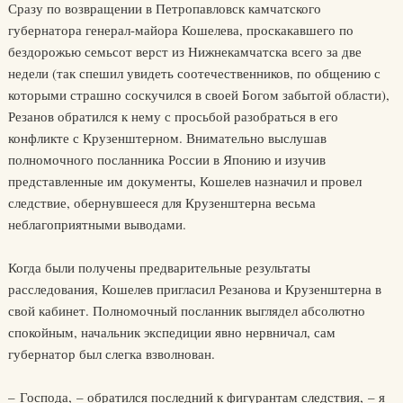
Сразу по возвращении в Петропавловск камчатского
губернатора генерал-майора Кошелева, проскакавшего по
бездорожью семьсот верст из Нижнекамчатска всего за две
недели (так спешил увидеть соотечественников, по общению с
которыми страшно соскучился в своей Богом забытой области),
Резанов обратился к нему с просьбой разобраться в его
конфликте с Крузенштерном. Внимательно выслушав
полномочного посланника России в Японию и изучив
представленные им документы, Кошелев назначил и провел
следствие, обернувшееся для Крузенштерна весьма
неблагоприятными выводами.
Когда были получены предварительные результаты
расследования, Кошелев пригласил Резанова и Крузенштерна в
свой кабинет. Полномочный посланник выглядел абсолютно
спокойным, начальник экспедиции явно нервничал, сам
губернатор был слегка взволнован.
– Господа, – обратился последний к фигурантам следствия, – я