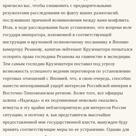
пригласил вас, чтобы ознакомить с предварительными
результатами расследования по факту ваших разногласий,
послуживших причиной возникновения между вами конфликта.
Итак, в ходе расследования было установлено, что вопреки воле
государя императора, изложенной в соответствующей
инструкции и врученной полномочному посланнику в Японию
камергеру Резанову, капитан-лейтенант Крузенштерн попытался
оспорить права господина Резанова на главенство в экспедиции.
Тем самым господин Крузенштерн поставил под угрозу
возможность успешного ведения переговоров по установлению
торговых отношений с Японией, что, в свою очередь, способно
нанести непоправимый ущерб интересам Российской империи в
Восточно-Тихоокеанском регионе. Более того, все офицеры
шлюпа «Надежда» и их подчиненные невольно оказались
втянуты в эту крайне неблагоприятную для интересов России
ситуацию, и поэтому я, как представитель высочайше
предоставленной мне государственной власти, вынужден буду
принять соответствующие меры по ее устранению. Однако для