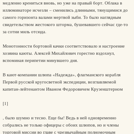
медленно крениться вновь, но уже на правый борт. Облака в
иллюминаторе исчезли – сменились длинными, тянущимися до
самого горизонта валами мертвой зыби. То было наглядным
свидетельством жестокого шторма, бушевавшего сейчас где-то
за сотни миль отсюда.
Монотонности бортовой качки соответствовало и настроение
хозяина каюты. Алексей Михайлович горестно вздохнул,
вспоминая перипетии минувшего дня.
В кают-компании шлюпа «Надежда», флагманского корабля
Первой русской кругосветной экспедиции, возглавляемой
капитан-лейтенантом Иваном Федоровичем Крузенштерном
[1]
, было шумно и тесно. Еще бы! Ведь в ней одновременно
собрались не только офицеры с обоих шлюпов, но и члены
торговой миссии во главе с чрезвычайным полномочным