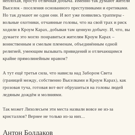
неплохая, просто отличная добыча. Именно так думают жители
Выселок - поселения основанного преступниками и еретиками.
Но так думают не одни они. И вот уже появились трапперы -
вольные охотники, отчаянные головы, что на свой трах и риск
ходили в Кроум Карах, добывая там ценную добычу. И, что, вы
думаете это могло понравиться жителям Кроум Карах –
воинственным и смелым племенам, объединённым одной
религией, умеющим вызывать привидений и отличающимся
крайне прямолинейным нравом?
А тут ещё третья сила, что нависла над Забором Света
(границей между, собственно Выселками и Кроум Карах), как
грозовая туча, готовая вот-вот обрушиться на головы людей
ледяным дождём и молниями.
Так может Лихолесьем эти места назвали вовсе не из-за
кристаллов? Вернее не только из-за них...
Антон Болдаков