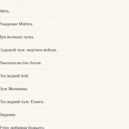
Мать.
Рождение Мэбэта.
Три волчьих чума.
Седьмой чум: мертвое войско.
Вмешательство богов.
Последний бой.
Чум Женщины.
Последний чум: Езанга.
Видение.
Утро любимца божьего.