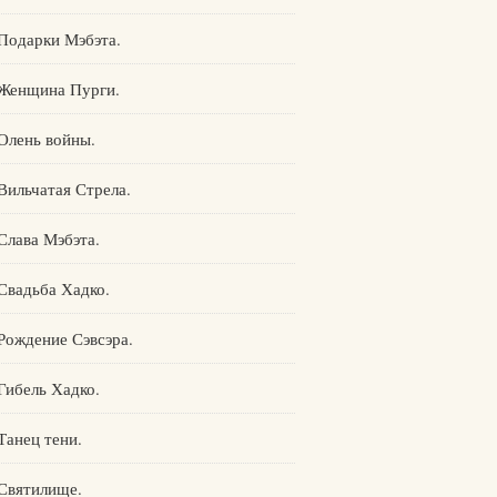
Подарки Мэбэта.
Женщина Пурги.
Олень войны.
Вильчатая Стрела.
Слава Мэбэта.
Свадьба Хадко.
Рождение Сэвсэра.
Гибель Хадко.
Танец тени.
Святилище.