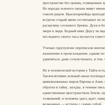
пространстве без границ, освященных 
Но народы зеленого океана живут именн
совсем рядом. Красноармейцы приходят
встречи старый эвенк отсчитывает не по
расщелину соснового бревна. Духи и бо
звери и люди. Бедный нивх Дерсу не в
последнего своего часа мучается совес
Ученые скрупулезно переписали многие
назначение и происхождение, однако по
удивляться, даже сочувствовать, и тем, 
Но в человеческой истории у Тайги ест
Тысячелетиями зеленый океан поглощал
цивилизованных миров Европы и Азии, и
обратил в тайну, загадку, в темные пи
единственным пространством Земли, гд
толкований, и человека здесь ждет, нав
возможных — встреча с самим собой.