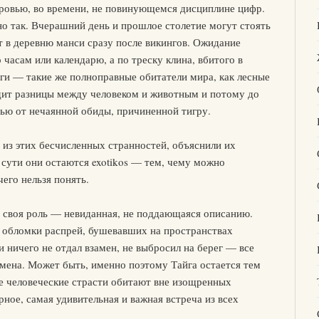
кровью, во времени, не повинующемся дисциплине цифр.
о так. Вчерашний день и прошлое столетие могут стоять
 в деревню манси сразу после викингов. Ожидание
 часам или календарю, а по треску клина, вбитого в
ги — такие же полноправные обитатели мира, как лесные
идит разницы между человеком и животным и потому до
тью от нечаянной обиды, причиненной тигру.
 из этих бесчисленных странностей, объяснили их
 сути они остаются exotikos — тем, чему можно
чего нельзя понять.
ь своя роль — невиданная, не поддающаяся описанию.
 обломки распрей, бушевавших на пространствах
 ничего не отдал взамен, не выбросил на берег — все
сьмена. Может быть, именно поэтому Тайга остается тем
е человеческие страсти обитают вне изощренных
ерное, самая удивительная и важная встреча из всех