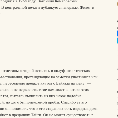
 родился в 1968 году. Закончил Кемеровский
 В центральной печати публикуется впервые. Живет в
.
ь, отметины которой остались в полуфантастических
повествования, претендующие на заметки участников или
 переселения предков якутов с Байкала на Лену, —
ельно и не первое столетие намывает в потоке этих
тва, пытаясь выплавить из них некое подобие
ой, но хотя бы приемлемой пробы. Спасибо за это
ши он понимает, что в его стараниях есть изрядная доля
ибнет в преданиях Тайги. Он не может существовать в