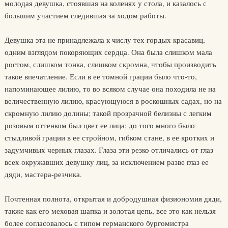
молодая девушка, стоявшая на коленях у стола, и казалось с
большим участием следившая за ходом работы.
Девушка эта не принадлежала к числу тех гордых красавиц,
одним взглядом покоряющих сердца. Она была слишком мала
ростом, слишком тонка, слишком скромна, чтобы производить
такое впечатление. Если в ее томной грации было что-то,
напоминающее лилию, то во всяком случае она походила не на
величественную лилию, красующуюся в роскошных садах, но на
скромную лилию долины; такой прозрачной белизны с легким
розовым оттенком был цвет ее лица; до того много было
стыдливой грации в ее стройном, гибком стане, в ее кротких и
задумчивых черных глазах. Глаза эти резко отличались от глаз
всех окружавших девушку лиц, за исключением разве глаз ее
дяди, мастера-резчика.
Почтенная полнота, открытая и добродушная физиономия дяди,
также как его меховая шапка и золотая цепь, все это как нельзя
более согласовалось с типом германского бургомистра