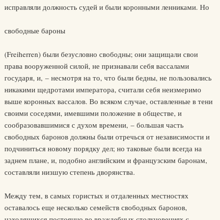
исправляли должность судей и были коронными ленниками. Но
свободные бароны
(Freiherren) были безусловно свободны; они защищали свои
права вооруженной силой, не признавали себя вассалами
государя, и, – несмотря на то, что были бедны, не пользовались
никакими щедротами императора, считали себя неизмеримо
выше коронных вассалов. Во всяком случае, оставленные в тени
своими соседями, имевшими положение в обществе, и
сообразовавшимися с духом времени, – большая часть
свободных баронов должны были отречься от независимости и
подчиниться новому порядку дел; но таковые были всегда на
заднем плане, и, подобно английским и французским баронам,
составляли низшую степень дворянства.
Между тем, в самых гористых и отдаленных местностях
оставалось еще несколько семейств свободных баронов,
находящихся постоянно во враждебных столкновениях с