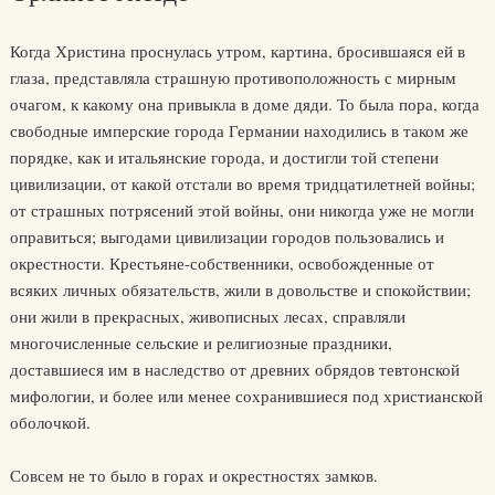
Когда Христина проснулась утром, картина, бросившаяся ей в
глаза, представляла страшную противоположность с мирным
очагом, к какому она привыкла в доме дяди. То была пора, когда
свободные имперские города Германии находились в таком же
порядке, как и итальянские города, и достигли той степени
цивилизации, от какой отстали во время тридцатилетней войны;
от страшных потрясений этой войны, они никогда уже не могли
оправиться; выгодами цивилизации городов пользовались и
окрестности. Крестьяне-собственники, освобожденные от
всяких личных обязательств, жили в довольстве и спокойствии;
они жили в прекрасных, живописных лесах, справляли
многочисленные сельские и религиозные праздники,
доставшиеся им в наследство от древних обрядов тевтонской
мифологии, и более или менее сохранившиеся под христианской
оболочкой.
Совсем не то было в горах и окрестностях замков.