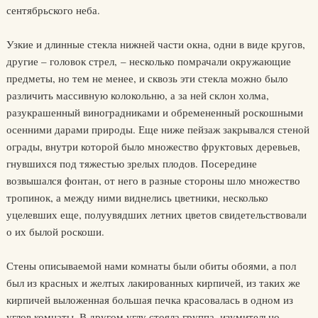
сентябрьского неба.
Узкие и длинные стекла нижней части окна, одни в виде кругов,
другие – головок стрел, – несколько помрачали окружающие
предметы, но тем не менее, и сквозь эти стекла можно было
различить массивную колокольню, а за ней склон холма,
разукрашенный виноградниками и обремененный роскошными
осенними дарами природы. Еще ниже пейзаж закрывался стеной
ограды, внутри которой было множество фруктовых деревьев,
гнувшихся под тяжестью зрелых плодов. Посередине
возвышался фонтан, от него в разные стороны шло множество
тропинок, а между ними виднелись цветники, несколько
уцелевших еще, полуувядших летних цветов свидетельствовали
о их былой роскоши.
Стены описываемой нами комнаты были обиты обоями, а пол
был из красных и желтых лакированных кирпичей, из таких же
кирпичей выложенная большая печка красовалась в одном из
углов комнаты. В другом углу стояла группа, изумительно