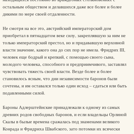
остальным обществом и делавшихся даже все более и более
дикими по мере своей отдаленности.
Не смотря на все это, австрийский императорский дом
приобретал в пятнадцатом веке силу, закреплявшую за ним не
только императорский престол, но и придававшую верховной
власти значение, какого она до сих пор не имела. Фридрих III,
человек еще бодрый и крепкий, с помощью своего сына,
молодого человека, способного и предприимчивого, заставлял
чувствовать тяжесть своей власти. Везде более и более
становилось ясным, что дни независимости баронов были
сочтены, и им оставался только один исход – сдаться или быть
подавленными силой.
Бароны Адлерштейнские принадлежали к одному из самых
древних родов свободных баронов, и если владельцы Орлиной
Скалы в былые времена сражалась под знаменами великого
Конрада и Фридриха Швабского, зато потомки их всячески