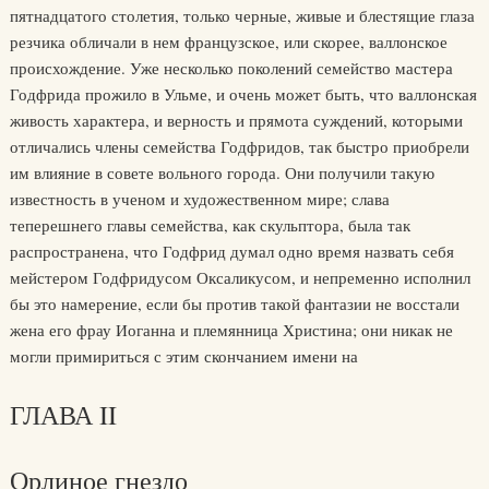
пятнадцатого столетия, только черные, живые и блестящие глаза
резчика обличали в нем французское, или скорее, валлонское
происхождение. Уже несколько поколений семейство мастера
Годфрида прожило в Ульме, и очень может быть, что валлонская
живость характера, и верность и прямота суждений, которыми
отличались члены семейства Годфридов, так быстро приобрели
им влияние в совете вольного города. Они получили такую
известность в ученом и художественном мире; слава
теперешнего главы семейства, как скульптора, была так
распространена, что Годфрид думал одно время назвать себя
мейстером Годфридусом Оксаликусом, и непременно исполнил
бы это намерение, если бы против такой фантазии не восстали
жена его фрау Иоганна и племянница Христина; они никак не
могли примириться с этим скончанием имени на
ГЛАВА II
Орлиное гнездо