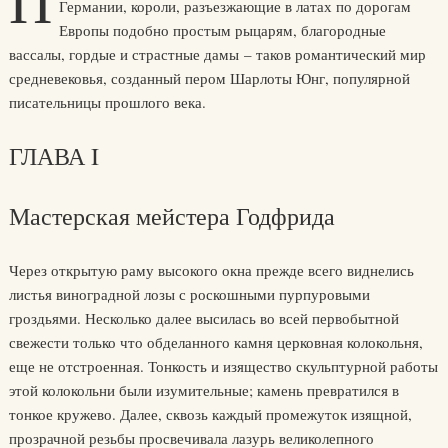
П
Германии, короли, разъезжающие в латах по дорогам
Европы подобно простым рыцарям, благородные
вассалы, гордые и страстные дамы – таков романтический мир
средневековья, созданный пером Шарлоты Юнг, популярной
писательницы прошлого века.
ГЛАВА I
Мастерская мейстера Годфрида
Через открытую раму высокого окна прежде всего виднелись
листья виноградной лозы с роскошными пурпуровыми
гроздьями. Несколько далее высилась во всей первобытной
свежести только что обделанного камня церковная колокольня,
еще не отстроенная. Тонкость и изящество скульптурной работы
этой колокольни были изумительные; камень превратился в
тонкое кружево. Далее, сквозь каждый промежуток изящной,
прозрачной резьбы просвечивала лазурь великолепного