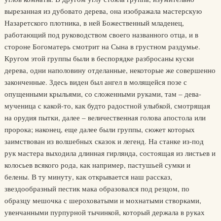
вырезанная из дубовато дерева, она изображала мастерскую
Назаретского плотника, в ней Божественный младенец,
работающий под руководством своего названного отца, и в
стороне Богоматерь смотрит на Сына в грустном раздумье.
Кругом этой группы были в беспорядке разбросаны куски
дерева, одни наполовину отделанные, некоторые же совершенно
законченные. Здесь виден был ангел в молящейся позе с
опущенными крыльями, со сложенными руками, там – дева-
мученица с какой-то, как будто радостной улыбкой, смотрящая
на орудия пытки, далее – величественная голова апостола или
пророка; наконец, еще далее были группы, сюжет которых
заимствован из волшебных сказок и легенд. На станке из-под
рук мастера выходила длинная гирлянда, состоящая из листьев и
колосьев всякого рода, как например, пастушьей сумки и
белены. В ту минуту, как открывается наш рассказ,
звездообразный пестик мака образовался под резцом, по
образцу мешочка с шероховатыми и мохнатыми створками,
увенчанными пурпурной тычинкой, который держала в руках