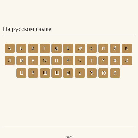
На русском языке
А
Б
В
Г
Д
Е
Ж
З
И
Й
К
Л
М
Н
О
П
Р
С
Т
У
Ф
Х
Ц
Ч
Ш
Щ
Ы
Ь
Э
Ю
Я
2025