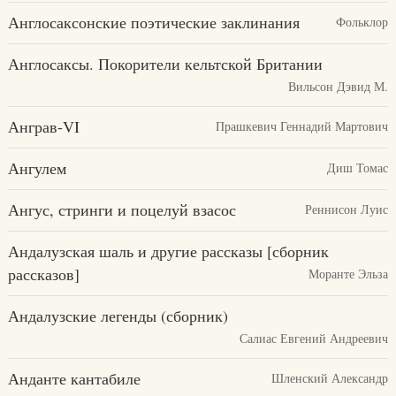
Англосаксонские поэтические заклинания
Фольклор
Англосаксы. Покорители кельтской Британии
Вильсон Дэвид М.
Анграв-VI
Прашкевич Геннадий Мартович
Ангулем
Диш Томас
Ангус, стринги и поцелуй взасос
Реннисон Луис
Андалузская шаль и другие рассказы [сборник
рассказов]
Моранте Эльза
Андалузские легенды (сборник)
Салиас Евгений Андреевич
Анданте кантабиле
Шленский Александр