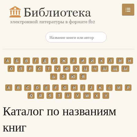
А
Б
В
Г
Д
Е
Ж
З
И
Й
К
Л
М
Н
О
П
Р
С
Т
У
Ф
Х
Ц
Ч
Ш
Щ
Ы
Ь
Э
Ю
Я
A
B
C
D
E
F
G
H
I
J
K
L
M
P
Q
R
S
T
U
V
W
X
Y
Каталог по названиям
книг