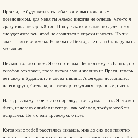
Прости, не буду называть тебя твоим высокопарным
псевдонимом, для меня ты Альехо никогда не будешь. Что-то я
сразу взяла неверный тон. Пишу исключительно по делу, а вот
еле удерживаюсь, чтоб не свалиться в упреки и злость. Но ты
знай — зла и обижена. Если бы не Виктор, не стала бы нарушать
молчания.
Письмо только о нем. Я его потеряла. Звонила ему из Египта, но
телефон отключен, после писала ему и звонила из Праги, теперь
вот сижу в Будапеште и снова тишина. А сегодня дозвонилась
до его друга, Степана, и разговор получился странным, очень.
Илья, расскажу тебе все по порядку, чтоб думал — ты. Я, может
быть, наделала ошибок и теперь, как ребенок, требую чтоб ты
исправлял. Но я очень тревожусь о нем.
Когда мы с тобой расстались (знаешь, мне до сих пор приятно
думать — когда я ушла от тебя), я вышла замуж, ты знаешь. Но,