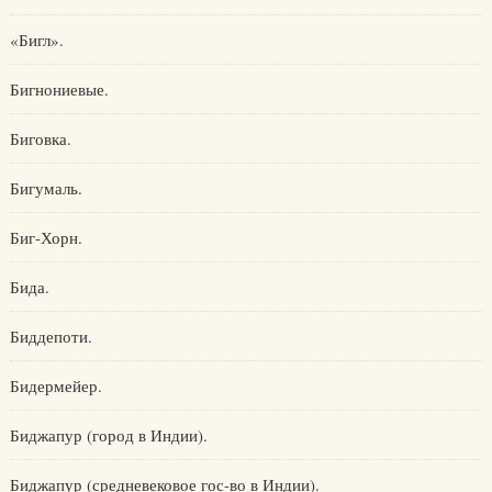
«Бигл».
Бигнониевые.
Биговка.
Бигумаль.
Биг-Хорн.
Бида.
Биддепоти.
Бидермейер.
Биджапур (город в Индии).
Биджапур (средневековое гос-во в Индии).