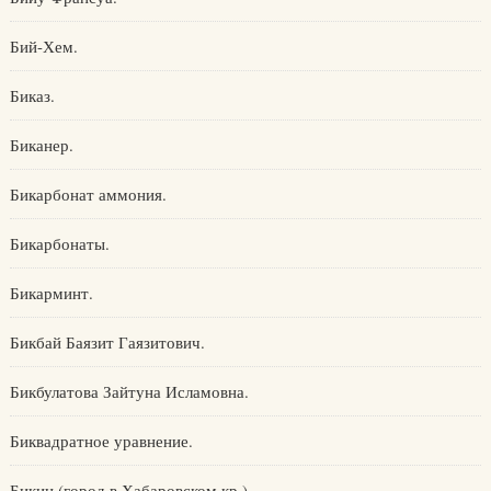
Бий-Хем.
Биказ.
Биканер.
Бикарбонат аммония.
Бикарбонаты.
Бикарминт.
Бикбай Баязит Гаязитович.
Бикбулатова Зайтуна Исламовна.
Биквадратное уравнение.
Бикин (город в Хабаровском кр.).