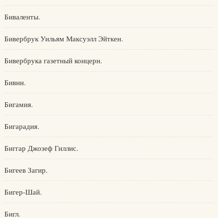
Биваленты.
Бивербрук Уильям Максуэлл Эйткен.
Бивербрука газетный концерн.
Бивни.
Бигамия.
Бигарадия.
Биггар Джозеф Гиллис.
Бигеев Загир.
Бигер-Шай.
Бигл.