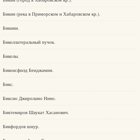
Бикин (река в Приморском и Хабаровском кр.).
Бикини.
Биколлатеральный пучок.
Биколы.
Биконсфилд Бенджамин.
Бикс.
Биксио Джироламо Нино.
Биктемиров Шаукат Хасанович.
Бикфордов шнур.