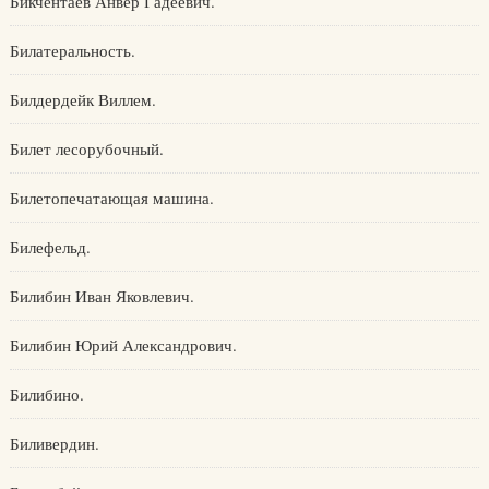
Бикчентаев Анвер Гадеевич.
Билатеральность.
Билдердейк Виллем.
Билет лесорубочный.
Билетопечатающая машина.
Билефельд.
Билибин Иван Яковлевич.
Билибин Юрий Александрович.
Билибино.
Биливердин.