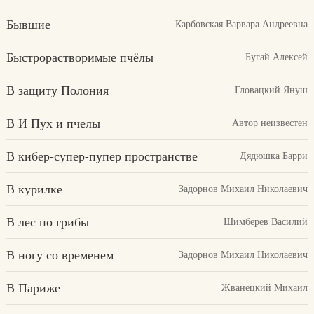
Бывшие
Карбовская Варвара Андреевна
Быстрорастворимые пчёлы
Бугай Алексей
В защиту Полония
Гловацкий Януш
В И Пух и пчелы
Автор неизвестен
В кибер-супер-пупер пространстве
Дядюшка Барри
В курилке
Задорнов Михаил Николаевич
В лес по грибы
Шимберев Василий
В ногу со временем
Задорнов Михаил Николаевич
В Париже
Жванецкий Михаил