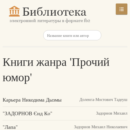
Книги жанра 'Прочий
юмор'
Карьера Никодима Дызмы
Доленга-Мостович Тадеуш
"ЗАДОРНОВ Єнд Кo"
Задорнов Михаил
"Лапа"
Задорнов Михаил Николаевич