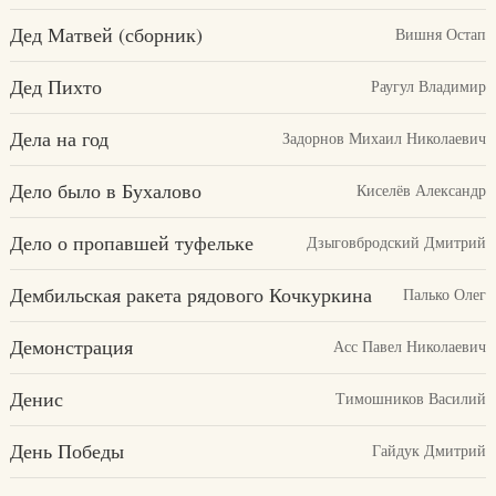
Дед Матвей (сборник)
Вишня Остап
Дед Пихто
Раугул Владимир
Дела на год
Задорнов Михаил Николаевич
Дело было в Бухалово
Киселёв Александр
Дело о пропавшей туфельке
Дзыговбродский Дмитрий
Дембильская ракета рядового Кочкуркина
Палько Олег
Демонстрация
Асс Павел Николаевич
Денис
Тимошников Василий
День Победы
Гайдук Дмитрий