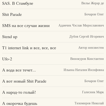
SAS. В Стамбуле
Вилье Жерар де
Shit Parade
Бочаров Олег
SMS на все случаи жизни
Адамчик Чэслав Мирославович
Stend up
Дубов Сергей Игоревич
T1 internet link и все, все, все
Автор неизвестен
Ufo-2
Винокуров Константин
А вода все течет...
Ильина Наталия Иосифовна
А вот новый Shit Parade
Бочаров Олег
А народ-то голый!
Галесник Марк
А окорочка будешь
Тихомиров Николай