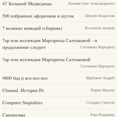
47 Большой Медведицы
Казаков Олег Александрович
500 избранных афоризмов и шуток
Шулаев Владислав
7 великих комедий (сборник)
Коллектив авторов
7up или коллекция Маpгаpиты Салтыковой - и
пpодолжение следует
Салтыкова Маpгаpита
7up или коллекция Маpгаpиты Салтыковой
Салтыкова Маргарита
9600 бод и все-все-все
Щербаков Андрей
Clannad. История Рё.
Юдаев Максим
Computer Stupidities
Стоддарт Самуэль
Cароризмы
Роpа Владимир