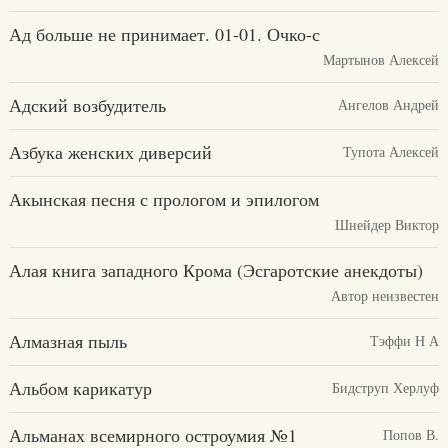
Ад больше не принимает. 01-01. Очко-с
Мартынов Алексей
Адский возбудитель
Ангелов Андрей
Азбука женских диверсий
Тупота Алексей
Акынская песня с прологом и эпилогом
Шнейдер Виктор
Алая книга западного Крома (Эсгаротские анекдоты)
Автор неизвестен
Алмазная пыль
Тэффи Н А
Альбом карикатур
Бидструп Херлуф
Альманах всемирного остроумия №1
Попов В.