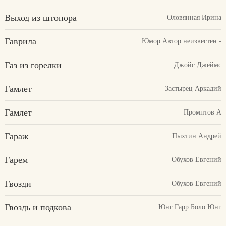
Выход из штопора
Оловянная Ирина
Гаврила
Юмор Автор неизвестен -
Газ из горелки
Джойс Джеймс
Гамлет
Застырец Аркадий
Гамлет
Промптов А
Гараж
Пыхтин Андрей
Гарем
Обухов Евгений
Гвозди
Обухов Евгений
Гвоздь и подкова
Юнг Гарр Боло Юнг