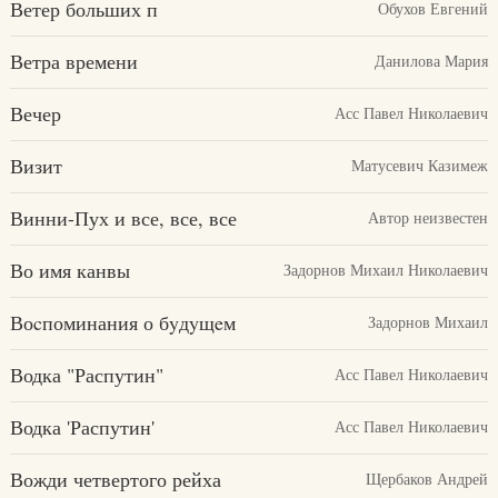
Ветер больших п
Обухов Евгений
Ветра времени
Данилова Мария
Вечер
Асс Павел Николаевич
Визит
Матусевич Казимеж
Винни-Пух и все, все, все
Автор неизвестен
Во имя канвы
Задорнов Михаил Николаевич
Воcпоминания о бyдyщeм
Задорнов Михаил
Водка "Распутин"
Асс Павел Николаевич
Водка 'Распутин'
Асс Павел Николаевич
Вожди четвертого рейха
Щербаков Андрей