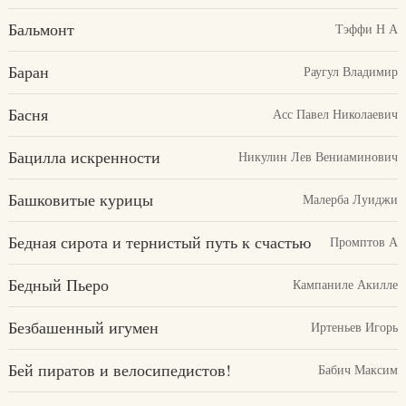
Бальмонт
Тэффи Н А
Баран
Раугул Владимир
Басня
Асс Павел Николаевич
Бацилла искренности
Никулин Лев Вениаминович
Башковитые курицы
Малерба Луиджи
Бедная сирота и тернистый путь к счастью
Промптов А
Бедный Пьеро
Кампаниле Акилле
Безбашенный игумен
Иртеньев Игорь
Бей пиратов и велосипедистов!
Бабич Максим